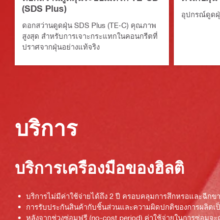
(SDS Plus)
อุปกรณ์ดูดฝ
ดอกสว่านดูดฝุ่น SDS Plus (TE-C) คุณภาพ
สูงสุด สำหรับการเจาะกระแทกในคอนกรีตที่
ปราศจากฝุ่นอย่างแท้จริง
บริการ
บริการเครื่องมือของฮิลติ
บริการไม่มีค่าใช้จ่ายได้ถึง 2 ปี ครอบคลุมการสึกหรอและฉี
การรับประกันสินค้ากับชิ้นส่วนและความผิดปกติของการผลิตเป็
หลังจากช่วงซ่อมฟรี (no-cost period) ค่าใช้จ่ายในการซ่อมจะ