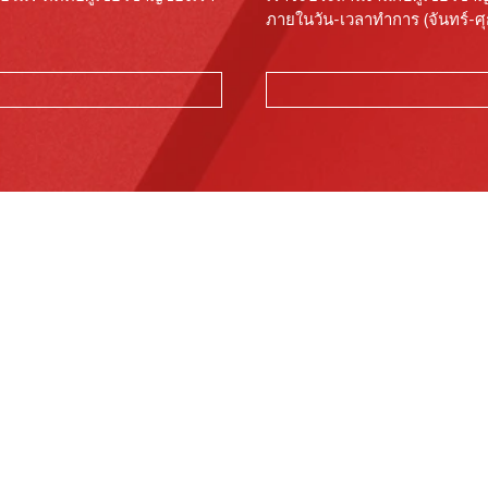
ภายในวัน-เวลาทำการ (จันทร์-ศุก