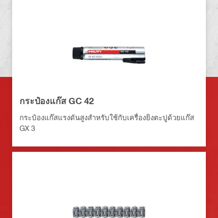
กระป๋องแก๊ส GC 42
กระป๋องแก๊สแรงดันสูงสำหรับใช้กับเครื่องยิงตะปูด้วยแก๊ส
GX 3