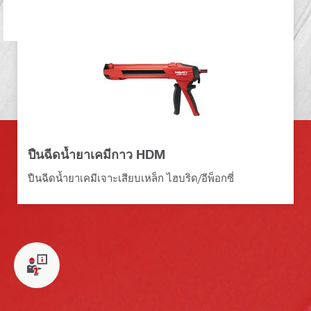
ปืนฉีดน้ำยาเคมีกาว HDM
ปืนฉีดน้ำยาเคมีเจาะเสียบเหล็ก ไฮบริด/อีพ็อกซี่